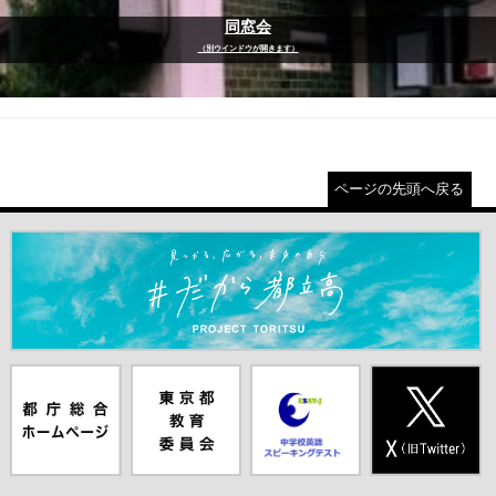
同窓会
（別ウインドウが開きます）
ページの先頭へ戻る
＃だから都立高（別ウインドウが開きます）
都庁総合ホー
東京都教員委
中学校英語ス
X(旧Twitter)
ムページ（別
員会（別ウイ
ピーキングテ
（別ウインド
ウインドウが
ンドウが開き
スト（別ウイ
ウが開きま
開きます）
ます）
ンドウが開き
す）
ます）