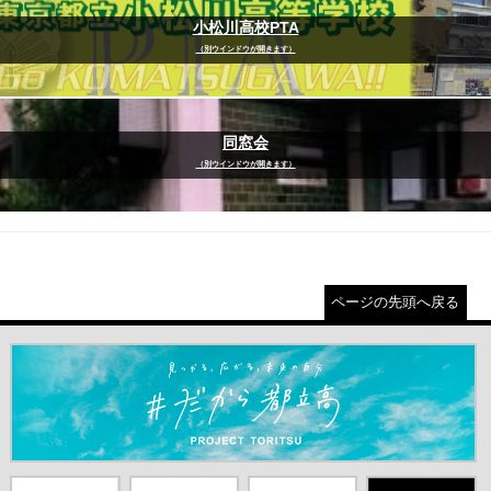
小松川高校PTA
（別ウインドウが開きます）
同窓会
（別ウインドウが開きます）
ページの先頭へ戻る
＃だから都立高（別ウインドウが開きます）
都庁総合ホー
東京都教員委
中学校英語ス
X(旧Twitter)