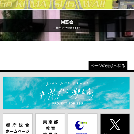
同窓会
（別ウインドウが開きます）
ページの先頭へ戻る
＃だから都立高（別ウインドウが開きます）
都庁総合ホー
東京都教員委
中学校英語ス
X(旧Twitter)
ムページ（別
員会（別ウイ
ピーキングテ
（別ウインド
ウインドウが
ンドウが開き
スト（別ウイ
ウが開きま