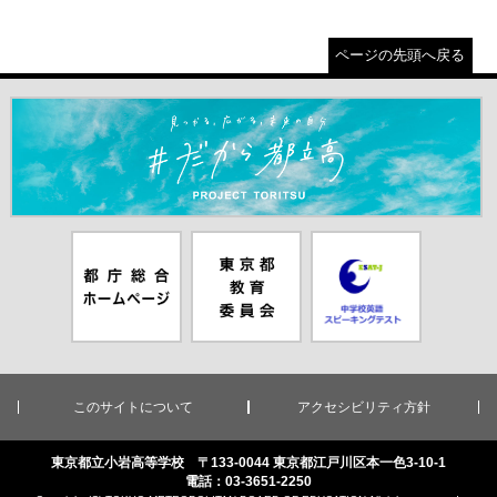
ページの先頭へ戻る
＃だから都立高（別ウインドウが開きます）
都庁総合ホー
東京都教員委
中学校英語ス
ムページ（別
員会（別ウイ
ピーキングテ
ウインドウが
ンドウが開き
スト（別ウイ
開きます）
ます）
ンドウが開き
ます）
このサイトについて
アクセシビリティ方針
東京都立小岩高等学校 〒133-0044 東京都江戸川区本一色3-10-1
電話：03-3651-2250