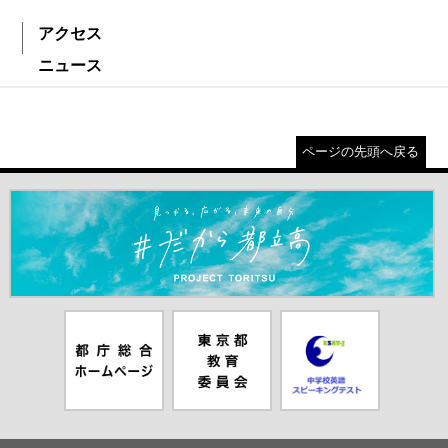
アクセス
ニュース
ページの先頭へ戻る
＃だから都立高（別ウインドウが開きます）
都庁総合ホー
東京都教員委
中学校英語ス
ムページ（別
員会（別ウイ
ピーキングテ
ウインドウが
ンドウが開き
スト（別ウイ
開きます）
ます）
ンドウが開き
ます）