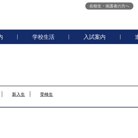
在校生・保護者の方へ
内
学校生活
入試案内
新入生
受検生