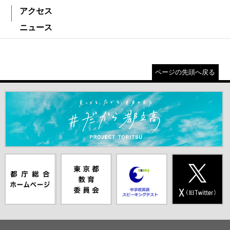
アクセス
ニュース
ページの先頭へ戻る
＃だから都立高（別ウインドウが開きます）
都庁総合ホー
東京都教員委
中学校英語ス
X(旧Twitter)
ムページ（別
員会（別ウイ
ピーキングテ
（別ウインド
ウインドウが
ンドウが開き
スト（別ウイ
ウが開きま
開きます）
ます）
ンドウが開き
す）
ます）