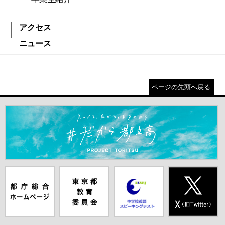
アクセス
ニュース
ページの先頭へ戻る
＃だから都立高（別ウインドウが開きます）
都庁総合ホー
東京都教員委
中学校英語ス
X(旧Twitter)
ムページ（別
員会（別ウイ
ピーキングテ
（別ウインド
ウインドウが
ンドウが開き
スト（別ウイ
ウが開きま
開きます）
ます）
ンドウが開き
す）
ます）