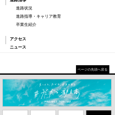
進路状況
進路指導・キャリア教育
卒業生紹介
アクセス
ニュース
ページの先頭へ戻る
＃だから都立高（別ウインドウが開きます）
都庁総合ホー
東京都教員委
中学校英語ス
X(旧Twitter)