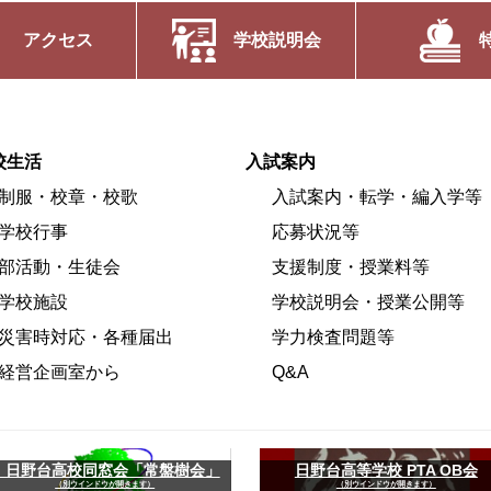
アクセス
学校説明会
校生活
入試案内
制服・校章・校歌
入試案内・転学・編入学等
学校行事
応募状況等
部活動・生徒会
支援制度・授業料等
学校施設
学校説明会・授業公開等
災害時対応・各種届出
学力検査問題等
経営企画室から
Q&A
日野台高校同窓会「常盤樹会」
日野台高等学校 PTA OB会
（別ウインドウが開きます）
（別ウインドウが開きます）