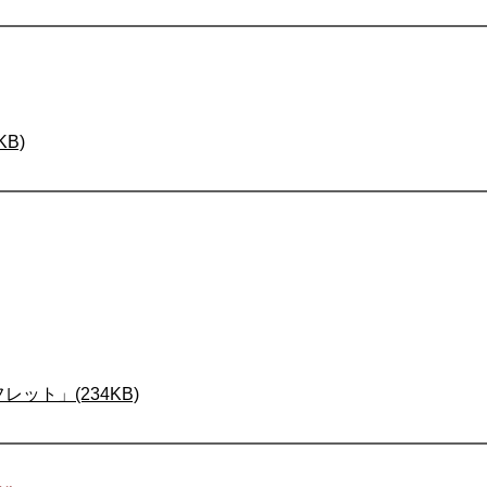
B)
ット」(234KB)