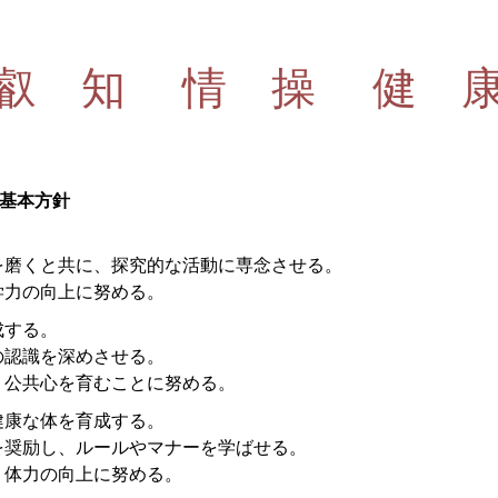
叡 知 情 操 健 
の基本方針
を磨くと共に、探究的な活動に専念させる。
学力の向上に努める。
成する。
の認識を深めさせる。
、公共心を育むことに努める。
健康な体を育成する。
を奨励し、ルールやマナーを学ばせる。
、体力の向上に努める。