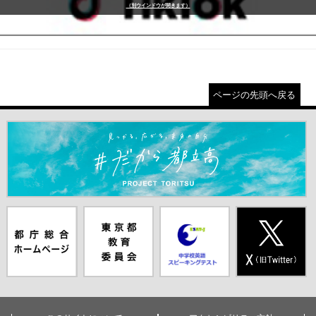
（別ウインドウが開きます）
ページの先頭へ戻る
＃だから都立高（別ウインドウが開きます）
都庁総合ホー
東京都教員委
中学校英語ス
X(旧Twitter)
ムページ（別
員会（別ウイ
ピーキングテ
（別ウインド
ウインドウが
ンドウが開き
スト（別ウイ
ウが開きま
開きます）
ます）
ンドウが開き
す）
ます）