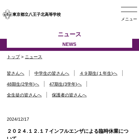
東京都立八王子北高等学校
メニュー
ニュース
トップ
>
ニュース
皆さんへ
中学生の皆さんへ
４９期生(１年生)へ
48期生(2学年)へ
47期生(3学年)へ
全生徒の皆さんへ
保護者の皆さんへ
2024/12/17
２０２４.１２.１７インフルエンザによる臨時休業につ
いて