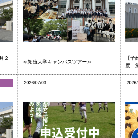
月２
【予
≪拓殖大学キャンパスツアー≫
度 
2026/07/03
2026/
へ
中学生の皆さんへ