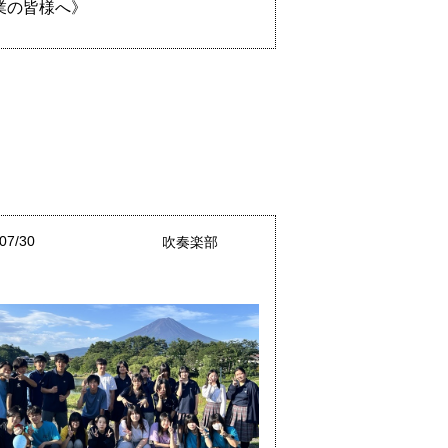
業の皆様へ》
07/30
吹奏楽部