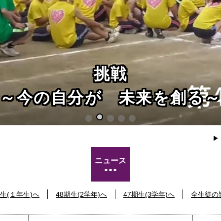
挑戦
～今の自分が 未来を創る
ニュース
生(１年生)へ
48期生(2学年)へ
47期生(3学年)へ
全生徒の