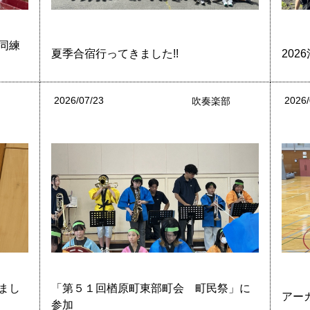
同練
夏季合宿行ってきました!!
202
2026/07/23
2026/
吹奏楽部
まし
「第５１回楢原町東部町会 町民祭」に
アー
参加