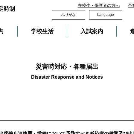
在校生・保護者の方へ
卒
定時制
ふりがな
Language
内
学校生活
入試案内
災害時対応・各種届出
出席停止連絡票・学校において予防すべき感染症の種類及び出