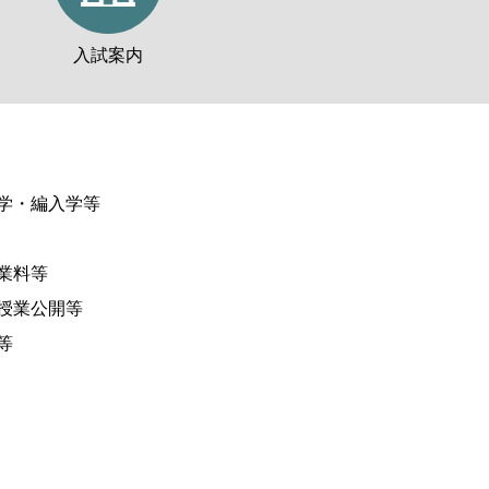
入試案内
学・編入学等
業料等
授業公開等
等