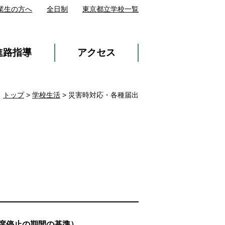
業生の方へ
全日制
東京都立学校一覧
進路指導
アクセス
トップ
>
学校生活
> 災害時対応・各種届出
席停止の期間の基準）