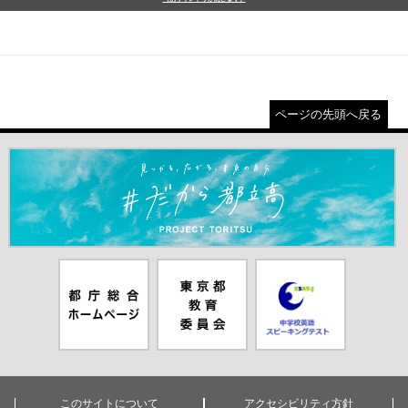
ページの先頭へ戻る
＃だから都立高（別ウインドウが開きます）
都庁総合ホー
東京都教員委
中学校英語ス
ムページ（別
員会（別ウイ
ピーキングテ
ウインドウが
ンドウが開き
スト（別ウイ
開きます）
ます）
ンドウが開き
ます）
このサイトについて
アクセシビリティ方針