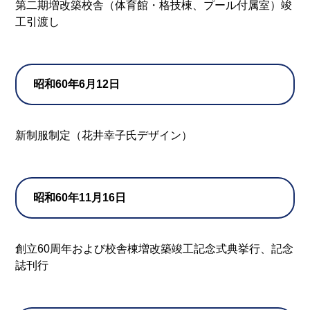
第二期増改築校舎（体育館・格技棟、プール付属室）竣
工引渡し
昭和60年6月12日
新制服制定（花井幸子氏デザイン）
昭和60年11月16日
創立60周年および校舎棟増改築竣工記念式典挙行、記念
誌刊行