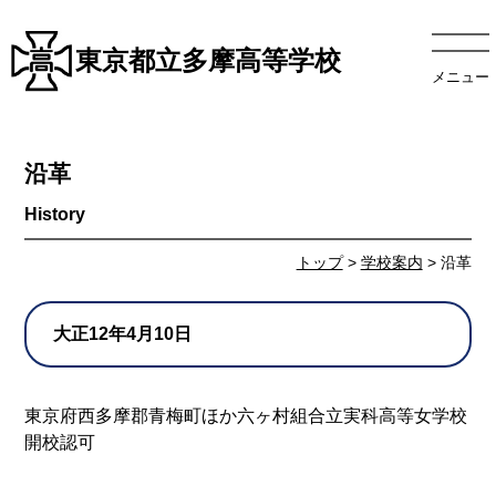
東京都立多摩高等学校
メニュー
沿革
トップ
>
学校案内
> 沿革
大正12年4月10日
東京府西多摩郡青梅町ほか六ヶ村組合立実科高等女学校
開校認可