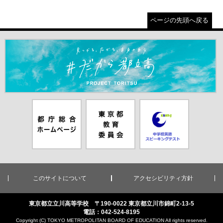
ページの先頭へ戻る
＃だから都立高（別ウインドウが開きます）
都庁総合ホー
東京都教員委
中学校英語ス
ムページ（別
員会（別ウイ
ピーキングテ
ウインドウが
ンドウが開き
スト（別ウイ
開きます）
ます）
ンドウが開き
ます）
このサイトについて
アクセシビリティ方針
東京都立立川高等学校 〒190-0022 東京都立川市錦町2-13-5
電話：042-524-8195
Copyright (C) TOKYO METROPOLITAN BOARD OF EDUCATION All rights reserved.