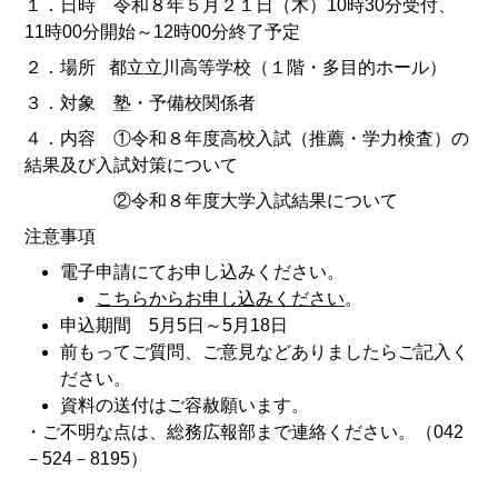
１．日時 令和８年５月２１日（木）10時30分受付、
11時00分開始～12時00分終了予定
２．場所 都立立川高等学校（１階・多目的ホール）
３．対象 塾・予備校関係者
４．内容 ①令和８年度高校入試（推薦・学力検査）の
結果及び入試対策について
②令和８年度大学入試結果について
注意事項
電子申請にてお申し込みください。
こちらからお申し込みください
。
申込期間 5月5日～5月18日
前もってご質問、ご意見などありましたらご記入く
ださい。
資料の送付はご容赦願います。
・ご不明な点は、総務広報部まで連絡ください。（042
－524－8195）