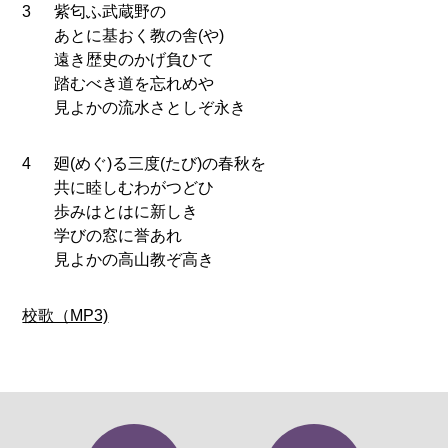
3
紫匂ふ武蔵野の
あとに基おく教の舎(や)
遠き歴史のかげ負ひて
踏むべき道を忘れめや
見よかの流水さとしぞ永き
4
廻(めぐ)る三度(たび)の春秋を
共に睦しむわがつどひ
歩みはとはに新しき
学びの窓に誉あれ
見よかの高山教ぞ高き
校歌（MP3)