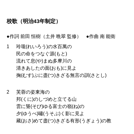
校歌（明治43年制定）
●作詞 前田 恒樹（土井 晩翠 監修） ●作曲 南 能衛
1
玲瓏(れいろう)の水百萬の
民の命をつなぐ源(もと)
流れて息(や)まぬ多摩川の
清きあしたの面(おも)に見よ
掬(むす)ぶに盡(つ)きざる無言の訓(さとし)
2
芙蓉の姿東海の
邦(くに)のしづめと立てる山
雲に聳(そび)ゆる富士の嶺(ね)の
夕(ゆうべ)嘯(うそぶ)く影に見よ
藏(おさ)めて盡(つ)きざる有形(うぎょう)の教