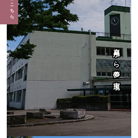
こ
ち
ら
高尾から夢の実現！