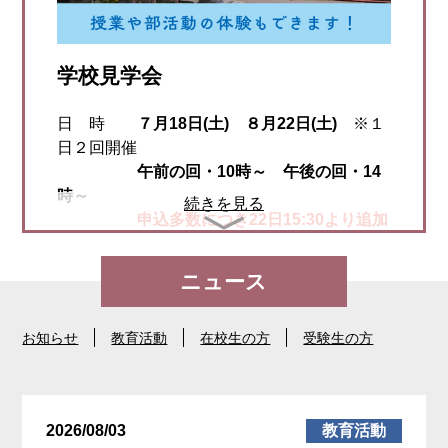
学校見学会
日 時
７月18日(土) ８月22日(土)
※１
日２回開催
午前の回・10時～ 午後の回・14
時～
続きを見る
申込多数につき22日15:30より追加
の
ミニ学校見学会実施決定！
ニュース
お申込み
詳細はこちら！
持ち物 上履き 下履きを入れる袋 筆記
お知らせ
教育活動
在校生の方
受験生の方
用具
その他 受付は開始30分前より開始予定。
授業体験や部活動体験、校内ツア
ーの参加も可能。
2026/08/03
教育活動
お車(バイクも含む)でのご来校はご