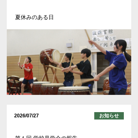
遠慮ください。
自転車は校内の駐輪場にお停めく
夏休みのある日
ださい。
当日の欠席連絡は不要です。
【 部活動体験希望者へ 】
以下に添付する同意書の提出をお
願いしております。
当日ご持参をお願い致します。
【中学生保護者様】部活動体験参
加同意書 (145.8KB)
2026/07/27
お知らせ