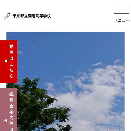
東京都立翔陽高等学校
メニュー
動
画
は
こ
ち
ら
説
明
会
案
内
等
は