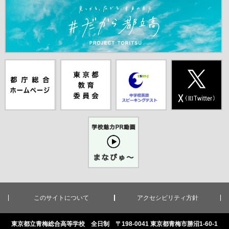
＃だから都立高（別ウインドウが開きます）
都庁総合ホー
東京都教員委
中学校英語ス
X(旧Twitter)
ムページ（別
員会（別ウイ
ピーキングテ
（別ウインド
ウインドウが
ンドウが開き
スト（別ウイ
ウが開きま
開きます）
ます）
ンドウが開き
す）
ます）
学校魅力PR
動画まなびゅ
ー（別ウイン
ドウが開きま
す）
このサイトについて
アクセシビリティ方針
東京都立青梅総合高等学校 全日制 〒198-0041 東京都青梅市勝沼1-60-1