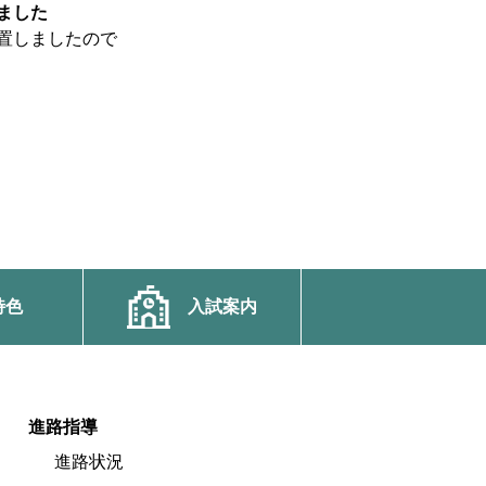
ました
置しましたので
特色
入試案内
進路指導
進路状況