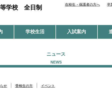
在校生・保護者の方へ
卒
等学校 全日制
内
学校生活
入試案内
ニュース
らせ
受検生の方
イベント