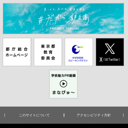
＃だから都立高（別ウインドウが開きます）
都庁総合ホー
東京都教員委
中学校英語ス
X(旧Twitter)
ムページ（別
員会（別ウイ
ピーキングテ
（別ウインド
ウインドウが
ンドウが開き
スト（別ウイ
ウが開きま
開きます）
ます）
ンドウが開き
す）
ます）
学校魅力PR
動画まなびゅ
ー（別ウイン
ドウが開きま
す）
このサイトについて
アクセシビリティ方針