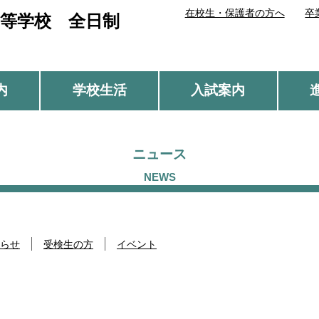
在校生・保護者の方へ
卒
等学校 全日制
内
学校生活
入試案内
ニュース
らせ
受検生の方
イベント