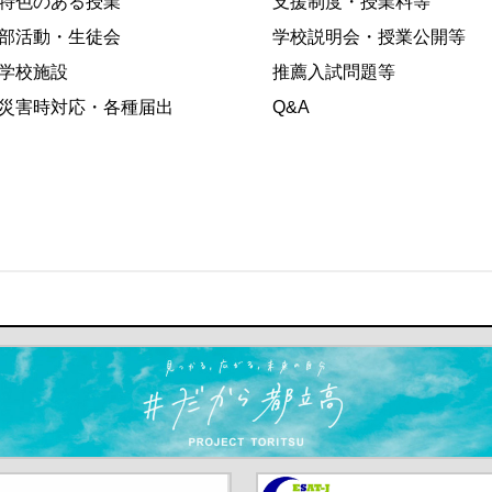
特色のある授業
支援制度・授業料等
部活動・生徒会
学校説明会・授業公開等
学校施設
推薦入試問題等
災害時対応・各種届出
Q&A
ます）
京都教員委員会（別ウインド
中学校英語スピーキングテス