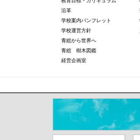
教育目標・カリキュラム
沿革
学校案内パンフレット
学校運営方針
青総から世界へ
青総 樹木図鑑
経営企画室
＃だから都立高（別ウインドウが開き
都庁総合ホームページ（別ウイ
東