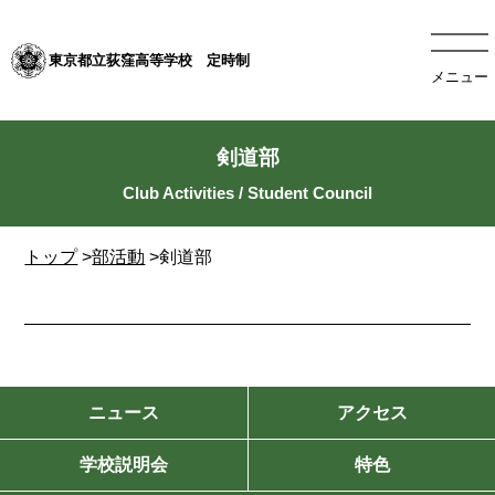
東京都立荻窪高等学校 定時制
メニュー
剣道部
トップ
>
部活動
>剣道部
ニュース
アクセス
学校説明会
特色