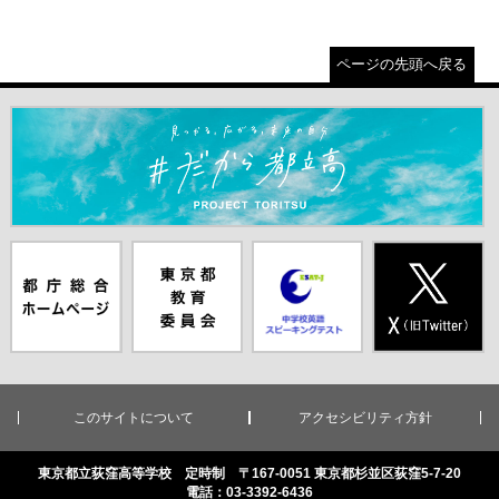
ページの先頭へ戻る
＃だから都立高（別ウインドウが開きます）
都庁総合ホー
東京都教員委
中学校英語ス
X(旧Twitter)
ムページ（別
員会（別ウイ
ピーキングテ
（別ウインド
ウインドウが
ンドウが開き
スト（別ウイ
ウが開きま
開きます）
ます）
ンドウが開き
す）
ます）
このサイトについて
アクセシビリティ方針
東京都立荻窪高等学校 定時制 〒167-0051 東京都杉並区荻窪5-7-20
電話：03-3392-6436