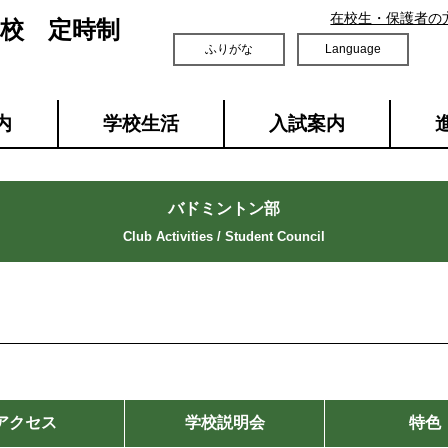
在校生・保護者の
校 定時制
ふりがな
Language
内
学校生活
入試案内
バドミントン部
アクセス
学校説明会
特色