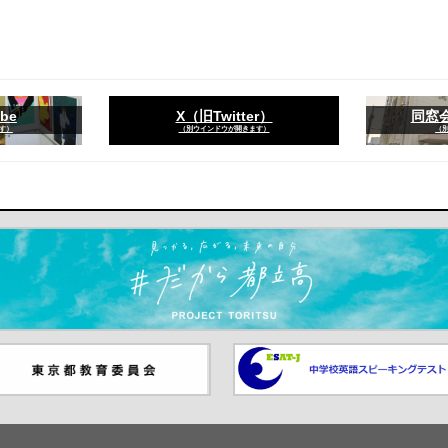
be
X（旧Twitter）
同窓
す）
（別ウインドウが開きます）
（
ます）
京都教員委員会（別ウインド
中学校英語スピーキングテス
が開きます）
（別ウインドウが開きます）