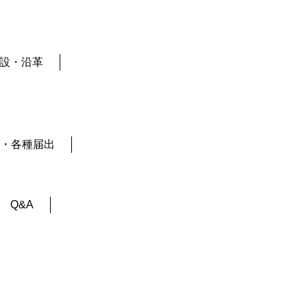
設・沿革
・各種届出
Q&A