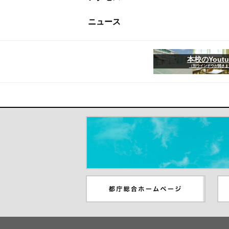
ニュース
本校のYoutu
（別ウインドウが開きま
＃だから都立高（別ウインドウが開き
都庁総合ホームページ（別ウイ
東
ンドウが開きます）
ウ