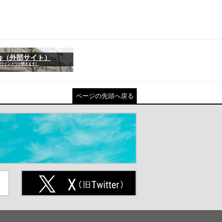
会（外部サイト）
別ウインドウが開きます）
ページの先頭へ戻る
ト
X(旧Twitter)（別ウインドウが開
きます）