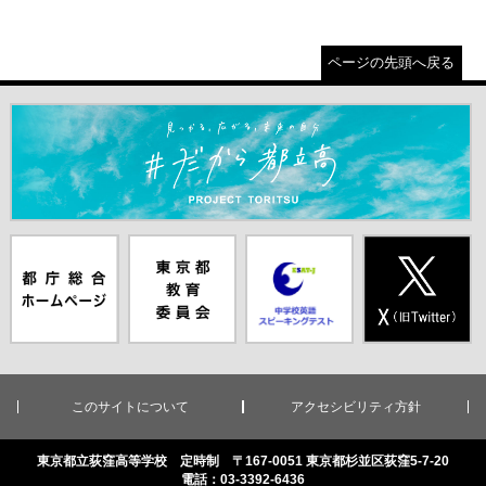
ページの先頭へ戻る
＃だから都立高（別ウインドウが開きます）
都庁総合ホー
東京都教員委
中学校英語ス
X(旧Twitter)
ムページ（別
員会（別ウイ
ピーキングテ
（別ウインド
ウインドウが
ンドウが開き
スト（別ウイ
ウが開きま
開きます）
ます）
ンドウが開き
す）
ます）
このサイトについて
アクセシビリティ方針
東京都立荻窪高等学校 定時制 〒167-0051 東京都杉並区荻窪5-7-20
電話：03-3392-6436