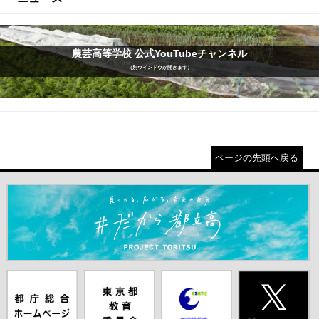
農芸高等学校 公式YouTubeチャンネル
（別ウインドウが開きます）
ページの先頭へ戻る
＃だから都立高（別ウインドウが開きます）
都庁総合ホー
東京都教員委
中学校英語ス
X(旧Twitter)
ムページ（別
員会（別ウイ
ピーキングテ
（別ウインド
ウインドウが
ンドウが開き
スト（別ウイ
ウが開きま