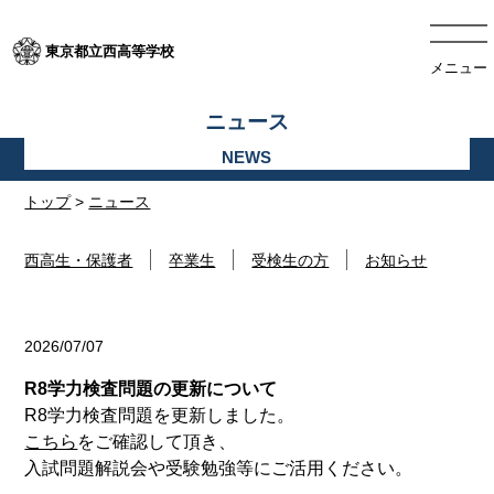
東京都立西高等学校
メニュー
ニュース
トップ
>
ニュース
西高生・保護者
卒業生
受検生の方
お知らせ
2026/07/07
お知らせ
R8学力検査問題の更新について
R8学力検査問題を更新しました。
こちら
をご確認して頂き、
入試問題解説会や受験勉強等にご活用ください。