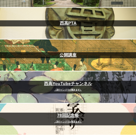
西高PTA
公開講座
西高YouTubeチャンネル
（別ウインドウが開きます）
78回記念祭
（別ウインドウが開きます）