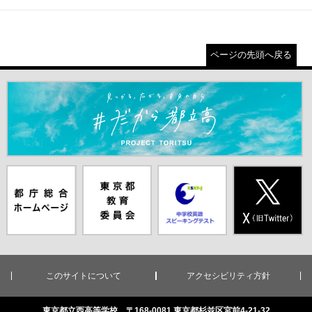
ページの先頭へ戻る
＃だから都立高（別ウインドウが開きます）
都庁総合ホー
東京都教員委
中学校英語ス
X(旧Twitter)
ムページ（別
員会（別ウイ
ピーキングテ
（別ウインド
ウインドウが
ンドウが開き
スト（別ウイ
ウが開きま
開きます）
ます）
ンドウが開き
す）
ます）
このサイトについて
アクセシビリティ方針
東京都立西高等学校 〒168-0081 東京都杉並区宮前4-21-32