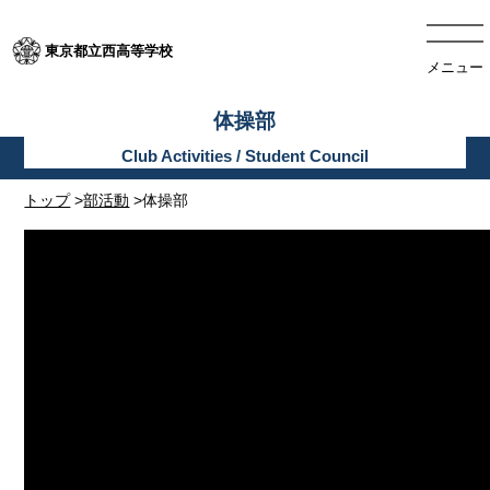
東京都立西高等学校
メニュー
体操部
トップ
>
部活動
>体操部