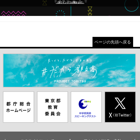
（別ウインドウが開きます）
ページの先頭へ戻る
＃だから都立高（別ウインドウが開きます）
都庁総合ホー
東京都教員委
中学校英語ス
X(旧Twitter)
ムページ（別
員会（別ウイ
ピーキングテ
（別ウインド
ウインドウが
ンドウが開き
スト（別ウイ
ウが開きま
開きます）
ます）
ンドウが開き
す）
ます）