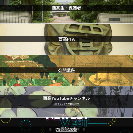
西高生・保護者
西高PTA
公開講座
西高YouTubeチャンネル
（別ウインドウが開きます）
79回記念祭