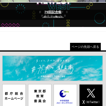
79回記念祭
（別ウインドウが開きます）
ページの先頭へ戻る
＃だから都立高（別ウインドウが開きます）
都庁総合ホー
東京都教員委
中学校英語ス
X(旧Twitter)
ムページ（別
員会（別ウイ
ピーキングテ
（別ウインド
ウインドウが
ンドウが開き
スト（別ウイ
ウが開きま
開きます）
ます）
ンドウが開き
す）