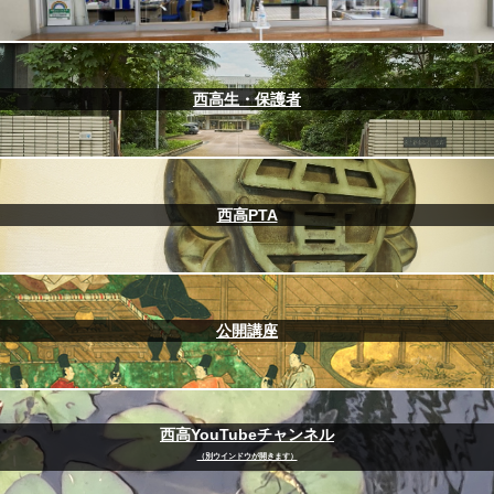
西高生・保護者
西高PTA
公開講座
西高YouTubeチャンネル
（別ウインドウが開きます）