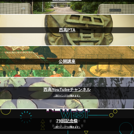
西高PTA
公開講座
西高YouTubeチャンネル
（別ウインドウが開きます）
79回記念祭
（別ウインドウが開きます）