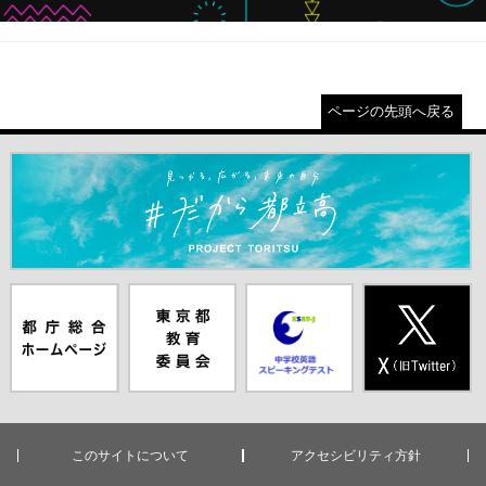
ページの先頭へ戻る
＃だから都立高（別ウインドウが開きます）
都庁総合ホー
東京都教員委
中学校英語ス
X(旧Twitter)
ムページ（別
員会（別ウイ
ピーキングテ
（別ウインド
ウインドウが
ンドウが開き
スト（別ウイ
ウが開きま
開きます）
ます）
ンドウが開き
す）
ます）
このサイトについて
アクセシビリティ方針