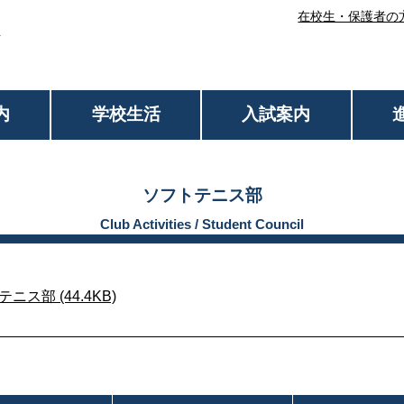
在校生・保護者の
内
学校生活
入試案内
ソフトテニス部
部 (44.4KB)