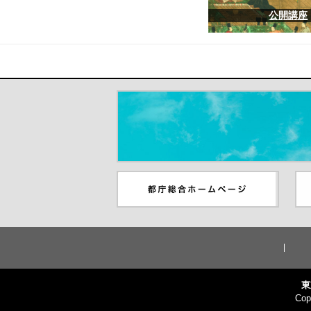
公開講座
＃だから都立高（別ウインドウが開き
都庁総合ホームページ（別ウイ
東
ンドウが開きます）
ウ
東
Cop