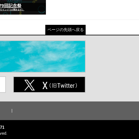
79回記念祭
別ウインドウが開きます）
ページの先頭へ戻る
ト
X(旧Twitter)（別ウインドウが開
きます）
71
ved.