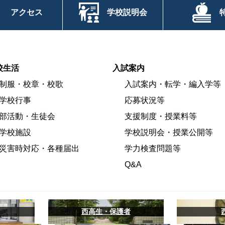
アクセス
学校説明会
校生活
入試案内
制服・校章・校歌
入試案内・転学・編入学等
学校行事
応募状況等
部活動・生徒会
支援制度・授業料等
学校施設
学校説明会・授業公開等
災害時対応・各種届出
学力検査問題等
Q&A
西高生・保護者