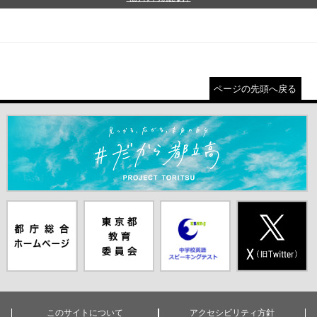
ページの先頭へ戻る
＃だから都立高（別ウインドウが開きます）
都庁総合ホー
東京都教員委
中学校英語ス
X(旧Twitter)
ムページ（別
員会（別ウイ
ピーキングテ
（別ウインド
ウインドウが
ンドウが開き
スト（別ウイ
ウが開きま
開きます）
ます）
ンドウが開き
す）
ます）
このサイトについて
アクセシビリティ方針