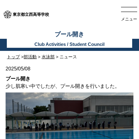
東京都立西高等学校
メニュー
プール開き
トップ
>
部活動
>
水泳部
> ニュース
2025/05/08
プール開き
少し肌寒い中でしたが、プール開きを行いました。