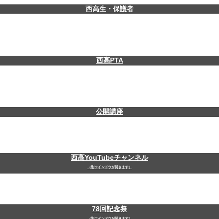
西高生・保護者
西高PTA
公開講座
西高YouTubeチャンネル
（別ウインドウが開きます）
78回記念祭
（別ウインドウが開きます）