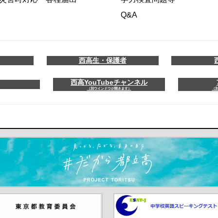
Q&A
西高生・保護者
西高YouTubeチャンネル
（別ウインドウが開きます）
（
ます）
京都教員委員会（別ウインド
中学校英語スピーキングテス
が開きます）
（別ウインドウが開きます）