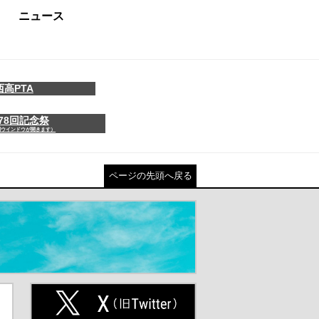
ニュース
西高PTA
78回記念祭
別ウインドウが開きます）
ページの先頭へ戻る
ト
X(旧Twitter)（別ウインドウが開
きます）