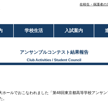
在校生・保護者の
内
学校生活
入試案内
アンサンブルコンテスト結果報告
小平大ホールでおこなわれました「第48回東京都高等学校アンサ
た。