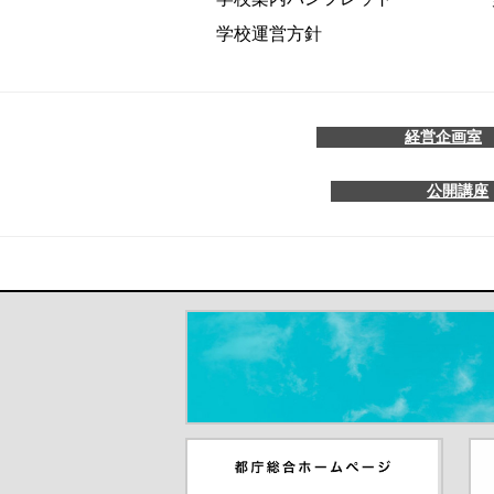
学校運営方針
経営企画室
公開講座
＃だから都立高（別ウインドウが開き
都庁総合ホームページ（別ウイ
東
ンドウが開きます）
ウ