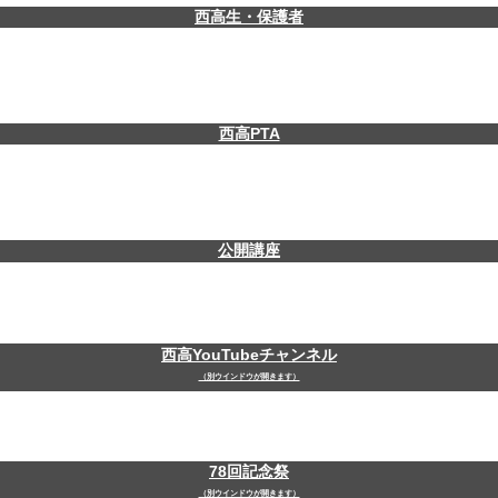
西高生・保護者
西高PTA
公開講座
西高YouTubeチャンネル
（別ウインドウが開きます）
78回記念祭
（別ウインドウが開きます）