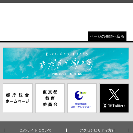
ページの先頭へ戻る
＃だから都立高（別ウインドウが開きます）
都庁総合ホー
東京都教員委
中学校英語ス
X(旧Twitter)
ムページ（別
員会（別ウイ
ピーキングテ
（別ウインド
ウインドウが
ンドウが開き
スト（別ウイ
ウが開きま
開きます）
ます）
ンドウが開き
す）
ます）
このサイトについて
アクセシビリティ方針