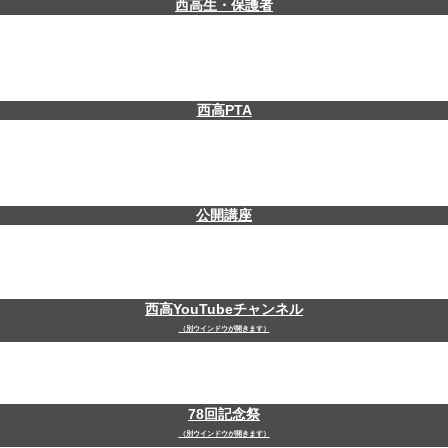
西高生・保護者
西高PTA
公開講座
西高YouTubeチャンネル
（別ウインドウが開きます）
78回記念祭
（別ウインドウが開きます）