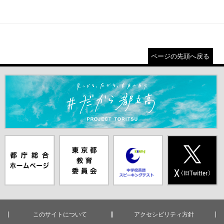
ページの先頭へ戻る
＃だから都立高（別ウインドウが開きます）
都庁総合ホー
東京都教員委
中学校英語ス
X(旧Twitter)
ムページ（別
員会（別ウイ
ピーキングテ
（別ウインド
ウインドウが
ンドウが開き
スト（別ウイ
ウが開きま
開きます）
ます）
ンドウが開き
す）
ます）
このサイトについて
アクセシビリティ方針