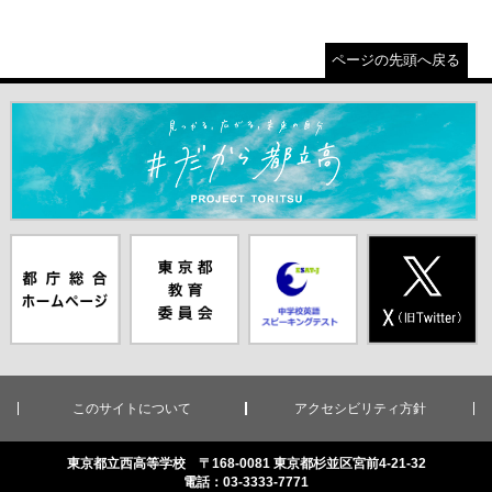
ページの先頭へ戻る
＃だから都立高（別ウインドウが開きます）
都庁総合ホー
東京都教員委
中学校英語ス
X(旧Twitter)
ムページ（別
員会（別ウイ
ピーキングテ
（別ウインド
ウインドウが
ンドウが開き
スト（別ウイ
ウが開きま
開きます）
ます）
ンドウが開き
す）
ます）
このサイトについて
アクセシビリティ方針
東京都立西高等学校 〒168-0081 東京都杉並区宮前4-21-32
電話：03-3333-7771