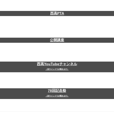
西高PTA
公開講座
西高YouTubeチャンネル
（別ウインドウが開きます）
78回記念祭
（別ウインドウが開きます）