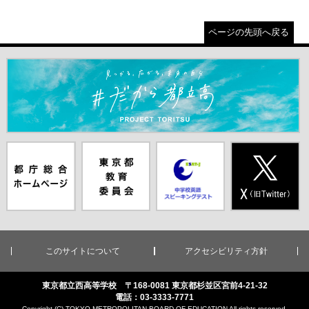
ページの先頭へ戻る
＃だから都立高（別ウインドウが開きます）
都庁総合ホー
東京都教員委
中学校英語ス
X(旧Twitter)
ムページ（別
員会（別ウイ
ピーキングテ
（別ウインド
ウインドウが
ンドウが開き
スト（別ウイ
ウが開きま
開きます）
ます）
ンドウが開き
す）
ます）
このサイトについて
アクセシビリティ方針
東京都立西高等学校 〒168-0081 東京都杉並区宮前4-21-32
電話：03-3333-7771
Copyright (C) TOKYO METROPOLITAN BOARD OF EDUCATION All rights reserved.