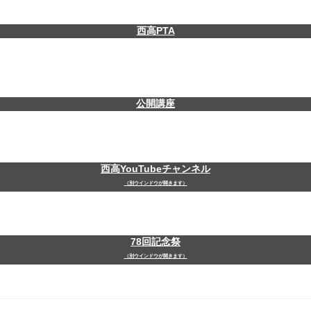
西高PTA
公開講座
西高YouTubeチャンネル
（別ウインドウが開きます）
78回記念祭
（別ウインドウが開きます）