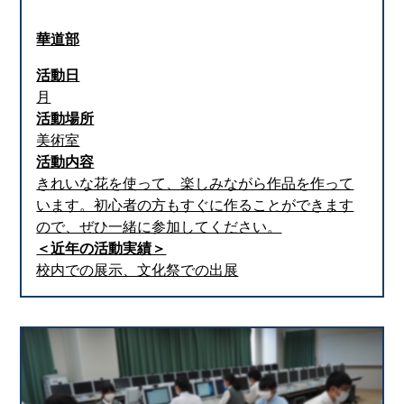
華道部
活動日
月
活動場所
美術室
活動内容
きれいな花を使って、楽しみながら作品を作って
います。初心者の方もすぐに作ることができます
ので、ぜひ一緒に参加してください。
＜近年の活動実績＞
校内での展示、文化祭での出展