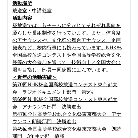
活動場所
放送室・中講義室
活動内容
昼放送では、各チームに分かれてそれぞれ趣向を
凝らした番組制作を行っています。また、体育祭
のアナウンスや、文化祭の舞台アナウンス、企画
発表など、校内行事にも携わっています。NHK杯
全国高校放送コンテストや全国高等学校総合文化
祭等の大会参加を通じて、技術向上と全国大会出
場を目指し、部員一同練習に励んでいます。
＜近年の活動実績＞
第70回NHK杯全国高校放送コンテスト東京都大
会 ラジオドキュメント部門 第5位
第69回NHK杯全国高校放送コンテスト東京都大
会 アナウンス部門 決勝進出
第47回全国高等学校総合文化祭東京都大会 アナ
ウンス・朗読部門 決勝進出
第45回全国高等学校総合文化祭東京都大会 朗読
部門 3年生の部 優勝