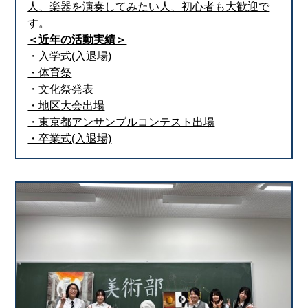
人、楽器を演奏してみたい人、初心者も大歓迎で
す。
＜近年の活動実績＞
・入学式(入退場)
・体育祭
・文化祭発表
・地区大会出場
・東京都アンサンブルコンテスト出場
・卒業式(入退場)