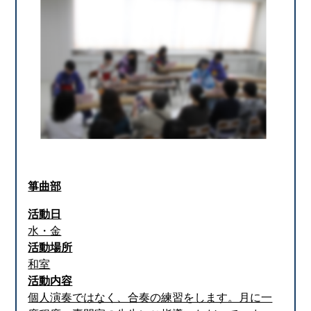
箏曲部
活動日
水・金
活動場所
和室
活動内容
個人演奏ではなく、合奏の練習をします。月に一