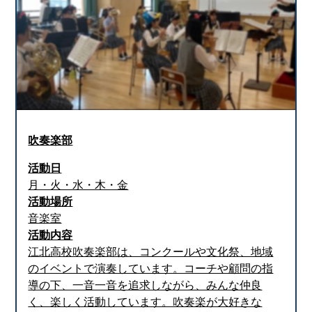
吹奏楽部
活動日
月・火・水・木・金
活動場所
音楽室
活動内容
江北高校吹奏楽部は、コンクールや文化祭、地域
のイベントで演奏しています。コーチや顧問の指
導の下、一音一音を追求しながら、みんな仲良
く、楽しく活動しています。吹奏楽が大好きな