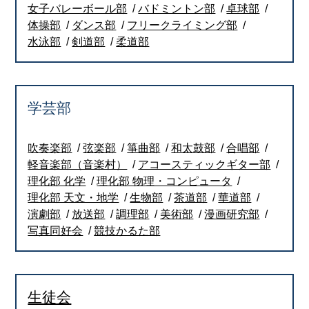
女子バレーボール部
バドミントン部
卓球部
体操部
ダンス部
フリークライミング部
水泳部
剣道部
柔道部
学芸部
吹奏楽部
弦楽部
箏曲部
和太鼓部
合唱部
軽音楽部（音楽村）
アコースティックギター部
理化部 化学
理化部 物理・コンピュータ
理化部 天文・地学
生物部
茶道部
華道部
演劇部
放送部
調理部
美術部
漫画研究部
写真同好会
競技かるた部
生徒会