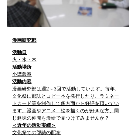
漫画研究部
活動日
火・水・木
活動場所
小講義室
活動内容
漫画研究部は週2～3回で活動しています。毎年、
文化祭に部誌とコピー本を発行したり、ラミネー
トカード等を制作して多方面から好評を頂いてい
ます。漫画やアニメ、絵を描くのが好きな方、同
じ趣味の仲間を漫研で見つけてみませんか？
＜近年の活動実績＞
文化祭での部誌の配布