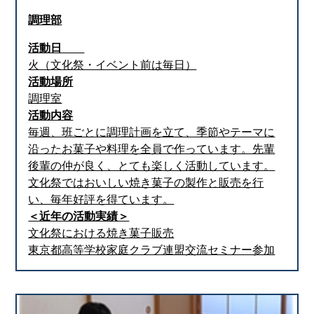
調理部
活動日
火（文化祭・イベント前は毎日）
活動場所
調理室
活動内容
毎週、班ごとに調理計画を立て、季節やテーマに
沿ったお菓子や料理を全員で作っています。先輩
後輩の仲が良く、とても楽しく活動しています。
文化祭ではおいしい焼き菓子の製作と販売を行
い、毎年好評を得ています。
＜近年の活動実績＞
文化祭における焼き菓子販売
東京都高等学校家庭クラブ連盟交流セミナー参加