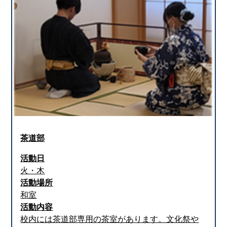
茶道部
活動日
火・木
活動場所
和室
活動内容
校内には茶道部専用の茶室があります。文化祭や