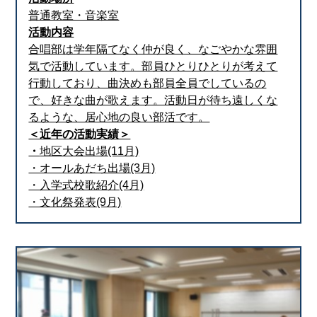
普通教室・音楽室
活動内容
合唱部は学年隔てなく仲が良く、なごやかな雰囲
気で活動しています。部員ひとりひとりが考えて
行動しており、曲決めも部員全員でしているの
で、好きな曲が歌えます。活動日が待ち遠しくな
るような、居心地の良い部活です。
＜近年の活動実績＞
・
地区大会出場(11月)
・オールあだち出場(3月)
・入学式校歌紹介(4月)
・文化祭発表(9月)