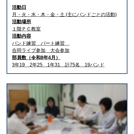
活動日
月・火・水・木・金・土 (主にバンドごとの活動)
活動場所
１階ＰＣ教室
活動内容
バンド練習 パート練習
合同ライブ参加 大会参加
部員数（令和8年4月）
3年19 2年25 1年31 計75名 19バンド