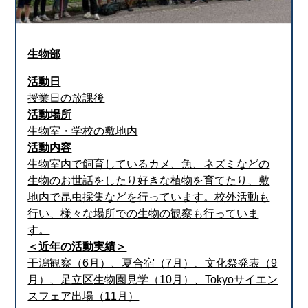
生物部
活動日
授業日の放課後
活動場所
生物室・学校の敷地内
活動内容
生物室内で飼育しているカメ、魚、ネズミなどの
生物のお世話をしたり好きな植物を育てたり、敷
地内で昆虫採集などを行っています。校外活動も
行い、様々な場所での生物の観察も行っていま
す。
＜近年の活動実績＞
干潟観察（6月）、夏合宿（7月）、文化祭発表（9
月）、足立区生物園見学（10月）、Tokyoサイエン
スフェア出場（11月）