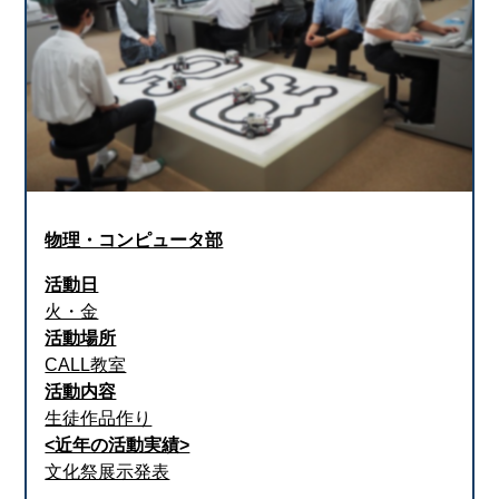
物理・コンピュータ部
活動日
火・金
活動場所
CALL教室
活動内容
生徒作品作り
<近年の活動実績>
文化祭展示発表