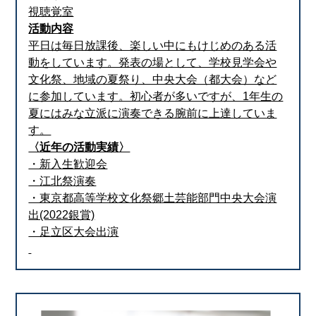
視聴覚室
活動内容
平日は毎日放課後、楽しい中にもけじめのある活
動をしています。発表の場として、学校見学会や
文化祭、地域の夏祭り、中央大会（都大会）など
に参加しています。初心者が多いですが、1年生の
夏にはみな立派に演奏できる腕前に上達していま
す。
〈近年の活動実績〉
・新入生歓迎会
・江北祭演奏
・東京都高等学校文化祭郷土芸能部門中央大会演
出(2022銀賞)
・足立区大会出演