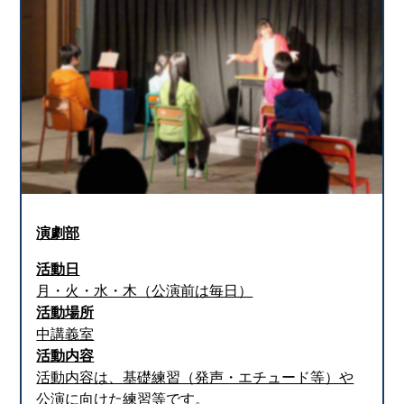
演劇部
活動日
月・火・水・木（公演前は毎日）
活動場所
中講義室
活動内容
活動内容は、基礎練習（発声・エチュード等）や
公演に向けた練習等です。