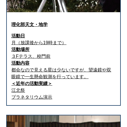
理化部天文・地学
活動日
月（放課後から19時まで）
活動場所
３Fテラス、校門前
活動内容
都会なので見える星は少ないですが、望遠鏡や双
眼鏡で一生懸命観測を行っています。
＜近年の活動実績＞
江北祭
プラネタリウム演示