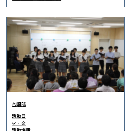
合唱部
活動日
火・金
活動場所