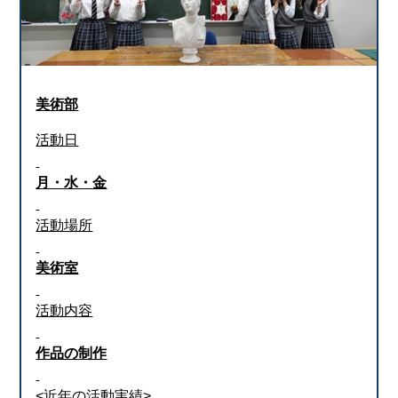
美術部
活動日
月・水・金
活動場所
美術室
活動内容
作品の制作
<近年の活動実績>