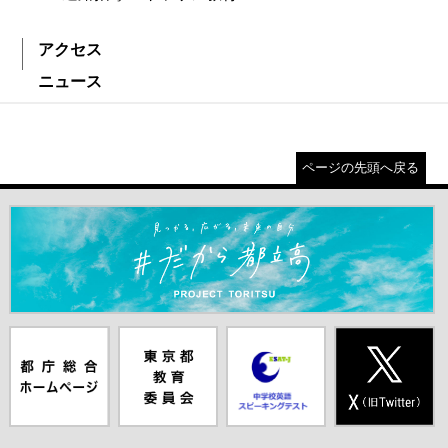
アクセス
ニュース
ページの先頭へ戻る
＃だから都立高（別ウインドウが開きます）
都庁総合ホー
東京都教員委
中学校英語ス
X(旧Twitter)
ムページ（別
員会（別ウイ
ピーキングテ
（別ウインド
ウインドウが
ンドウが開き
スト（別ウイ
ウが開きま
開きます）
ます）
ンドウが開き
す）
ます）