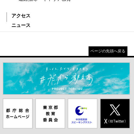
アクセス
ニュース
ページの先頭へ戻る
＃だから都立高（別ウインドウが開きます）
都庁総合ホー
東京都教員委
中学校英語ス
X(旧Twitter)
ムページ（別
員会（別ウイ
ピーキングテ
（別ウインド
ウインドウが
ンドウが開き
スト（別ウイ
ウが開きま
開きます）
ます）
ンドウが開き
す）
ます）