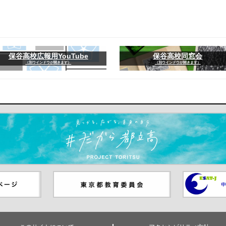
保谷高校広報用YouTube
保谷高校同窓会
（別ウインドウが開きます）
（別ウインドウが開きます）
ます）
ジ（別ウイ
東京都教員委員会（別ウインド
中学校英語
ウが開きます）
（別ウイン