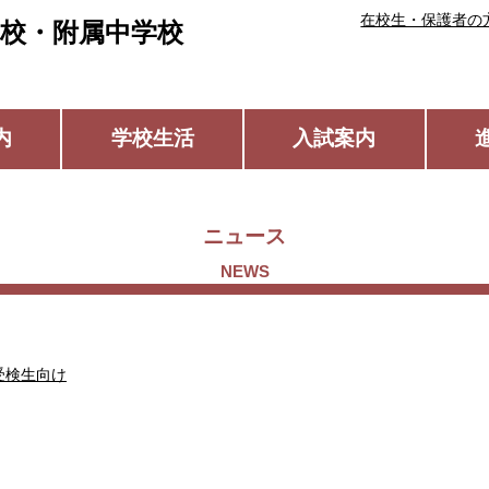
在校生・保護者の
校・附属中学校
内
学校生活
入試案内
ニュース
受検生向け