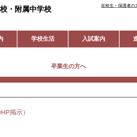
在校生・保護者の
校・附属中学校
内
学校生活
入試案内
卒業生の方へ
0HP掲示）