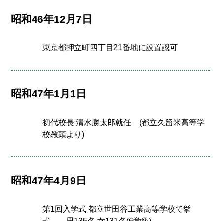
昭和46年12月7日
東京都押立町四丁目21番地に設置認可
昭和47年1月1日
初代校長 清水勝太郎就任 (都立久留米高等学
校教頭より)
昭和47年4月9日
第1回入学式 都立世田谷工業高等学校で挙
式 男135名 女131名(6学級)