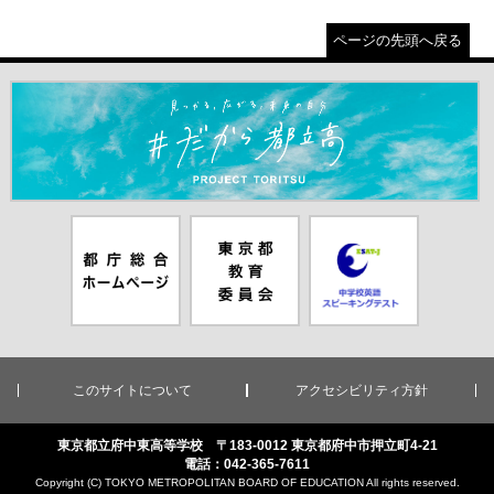
ページの先頭へ戻る
＃だから都立高（別ウインドウが開きます）
都庁総合ホー
東京都教員委
中学校英語ス
ムページ（別
員会（別ウイ
ピーキングテ
ウインドウが
ンドウが開き
スト（別ウイ
開きます）
ます）
ンドウが開き
ます）
このサイトについて
アクセシビリティ方針
東京都立府中東高等学校 〒183-0012 東京都府中市押立町4-21
電話：042-365-7611
Copyright (C) TOKYO METROPOLITAN BOARD OF EDUCATION All rights reserved.