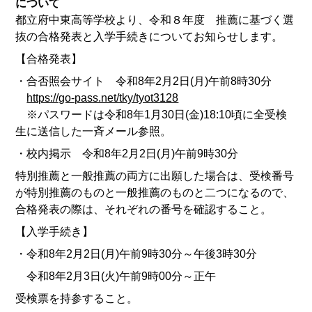
について
都立府中東高等学校より、令和８年度 推薦に基づく選
抜の合格発表と入学手続きについてお知らせします。
【合格発表】
・合否照会サイト 令和8年2月2日(月)午前8時30分
https://go-pass.net/tky/tyot3128
※パスワードは令和8年1月30日(金)18:10頃に全受検
生に送信した一斉メール参照。
・校内掲示 令和8年2月2日(月)午前9時30分
特別推薦と一般推薦の両方に出願した場合は、受検番号
が特別推薦のものと一般推薦のものと二つになるので、
合格発表の際は、それぞれの番号を確認すること。
【入学手続き】
・令和8年2月2日(月)午前9時30分～午後3時30分
令和8年2月3日(火)午前9時00分～正午
受検票を持参すること。