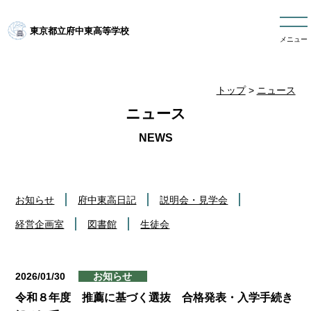
東京都立府中東高等学校
メニュー
トップ
>
ニュース
ニュース
お知らせ
府中東高日記
説明会・見学会
経営企画室
図書館
生徒会
2026/01/30
お知らせ
令和８年度 推薦に基づく選抜 合格発表・入学手続き