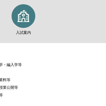
入試案内
学・編入学等
業料等
授業公開等
等