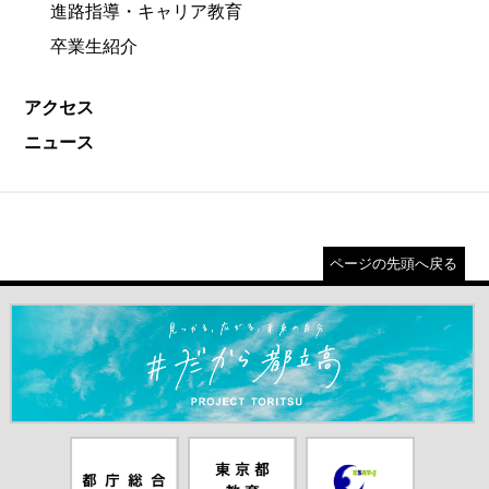
進路指導・キャリア教育
卒業生紹介
アクセス
ニュース
ページの先頭へ戻る
＃だから都立高（別ウインドウが開きます）
都庁総合ホー
東京都教員委
中学校英語ス
ムページ（別
員会（別ウイ
ピーキングテ