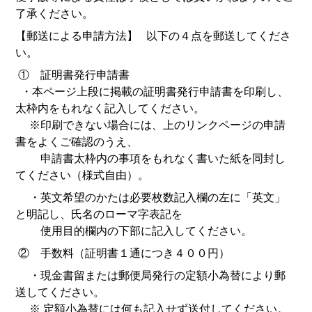
了承ください。
【郵送による申請方法】 以下の４点を郵送してくださ
い。
① 証明書発行申請書
・本ページ上段に掲載の証明書発行申請書を印刷し、
太枠内をもれなく記入してください。
※印刷できない場合には、上のリンクページの申請
書をよくご確認のうえ、
申請書太枠内の事項をもれなく書いた紙を同封し
てください（様式自由）。
・英文希望のかたは必要枚数記入欄の左に「英文」
と明記し、氏名のローマ字表記を
使用目的欄内の下部に記入してください。
② 手数料（証明書１通につき４００円）
・現金書留または郵便局発行の定額小為替により郵
送してください。
※ 定額小為替には何も記入せず送付してください。